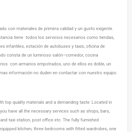
do con materiales de primera calidad y un gusto exigente.
stancia tiene todos los servicios necesarios como tiendas,
s infantiles, estación de autobuses y taxis, oficina de
lado consta de un luminoso salón–comedor, cocina
orios con armarios empotrados, uno de ellos es doble, un
 mas información no duden en contactar con nuestro equipo.
h top quality materials and a demanding taste. Located in
e you have all the necessary services such as shops, bars,
nd taxi station, post office etc. The fully furnished
y equipped kitchen, three bedrooms with fitted wardrobes, one