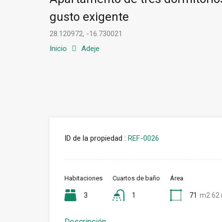
gusto exigente
28.120972, -16.730021
Inicio
Adeje
ID de la propiedad :
REF-0026
Habitaciones
Cuartos de baño
Área
3
1
71
m2 62 
Descripción