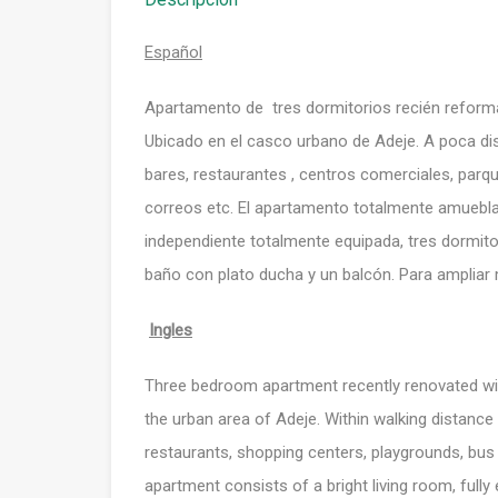
Español
Apartamento de tres dormitorios recién reforma
Ubicado en el casco urbano de Adeje. A poca di
bares, restaurantes , centros comerciales, parque
correos etc. El apartamento totalmente amueb
independiente totalmente equipada, tres dormit
baño con plato ducha y un balcón. Para ampliar
Ingles
Three bedroom apartment recently renovated wit
the urban area of ​​Adeje. Within walking distanc
restaurants, shopping centers, playgrounds, bus a
apartment consists of a bright living room, full