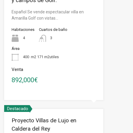
y campos de Golf.
Español Se vende espectacular villa en
Amarilla Golf con vistas…
Habitaciones
Cuartos de baño
4
3
Área
400
m2 171 m2utiles
Venta
892,000€
Destacado
Proyecto Villas de Lujo en
Caldera del Rey