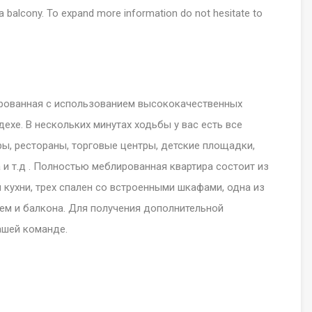
a balcony. To expand more information do not hesitate to
ированная с использованием высококачественных
ехе. В нескольких минутах ходьбы у вас есть все
ры, рестораны, торговые центры, детские площадки,
а и т.д . Полностью меблированная квартира состоит из
 кухни, трех спален со встроенными шкафами, одна из
ем и балкона. Для получения дополнительной
ашей команде.