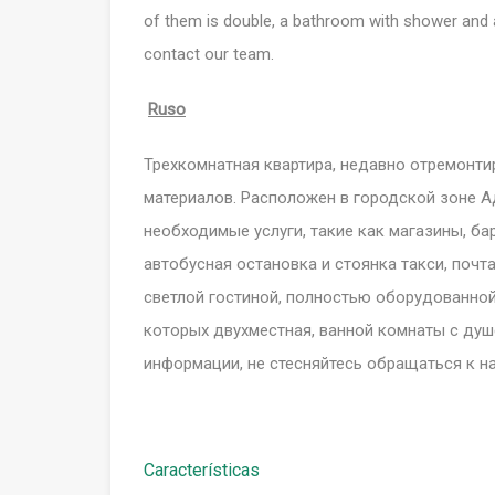
of them is double, a bathroom with shower and 
contact our team.
Ruso
Трехкомнатная квартира, недавно отремонт
материалов. Расположен в городской зоне Ад
необходимые услуги, такие как магазины, ба
автобусная остановка и стоянка такси, почт
светлой гостиной, полностью оборудованной
которых двухместная, ванной комнаты с душ
информации, не стесняйтесь обращаться к н
Características