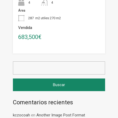
4
4
Área
287
m2 utiles 270 m2
Vendida
683,500€
Buscar:
Comentarios recientes
kczocoah
en
Another Image Post Format