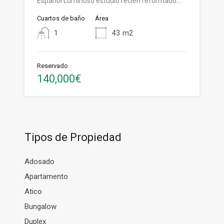
Español Luminoso estudio recién reformado…
Cuartos de baño
Área
1
43
m2
Reservado
140,000€
Tipos de Propiedad
Adosado
Apartamento
Atico
Bungalow
Duplex