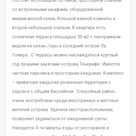
Состоит из большой гостиной, просторной спальни
со встроенными шкафами, оборудованной
американской кухни, большой ванной комнаты и
второй небольшой спальни. В квартире есть
солнечная терраса площадью 30 м2 с панорамным
видом на океан, горы и соседний остров Ла
Гомера. С террасы можно наслаждаться круглый
год лучшими закатами острова Тенерифе. Имеется
частная парковка и просторная кладовая. Комплекс
– приватная закрытая ухоженная территория с
садом и с общим бассейном. Спокойный район,
очень востребован среди иностранных и местных
жителей острова. Удачное месторасположение,
позволяет уединиться от ежедневной суеты.
Находится 5-ти минуты езды от ресторанов и