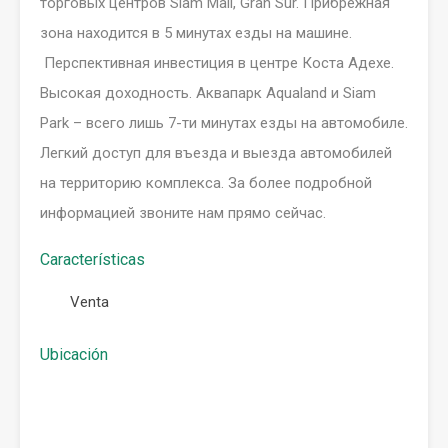
торговых центров Siam Mall, Gran Sur. Прибрежная
зона находится в 5 минутах езды на машине.
Перспективная инвестиция в центре Коста Адехе.
Высокая доходность. Аквапарк Aqualand и Siam
Park – всего лишь 7-ти минутах езды на автомобиле.
Легкий доступ для въезда и выезда автомобилей
на территорию комплекса. За более подробной
информацией звоните нам прямо сейчас.
Características
Venta
Ubicación