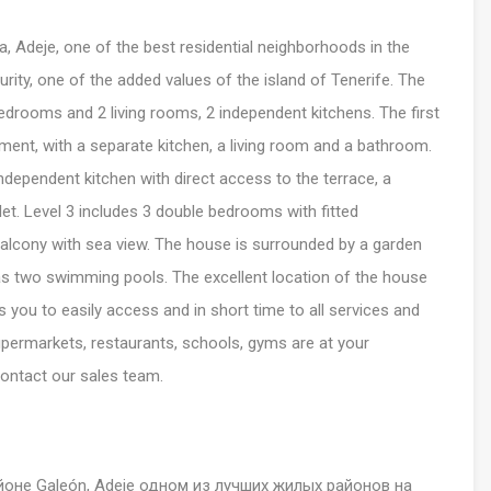
, Adeje, one of the best residential neighborhoods in the
urity, one of the added values ​​of the island of Tenerife. The
 bedrooms and 2 living rooms, 2 independent kitchens. The first
ent, with a separate kitchen, a living room and a bathroom.
 independent kitchen with direct access to the terrace, a
let. Level 3 includes 3 double bedrooms with fitted
balcony with sea view. The house is surrounded by a garden
as two swimming pools. The excellent location of the house
ws you to easily access and in short time to all services and
supermarkets, restaurants, schools, gyms are at your
contact our sales team.
оне Galeón, Adeje одном из лучших жилых районов на