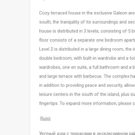
Cozy terraced house in the exclusive Galeon area
south, the tranquility of its surroundings and sec
house is distributed in 3 levels, consisting of 5
floor consists of a separate one bedroom apartm
Level 2 is distributed in a large dining room, the
double bedroom, with built-in wardrobe and a toi
wardrobes, one en suite, a full bathroom and a 
and large terrace with barbecue. The complex h
in addition to providing peace and security, allo
leisure centers in the south of the island, plus 
fingertips. To expand more information, please 
Ruso
Уютный дом с террасами в эксклюзивном рай