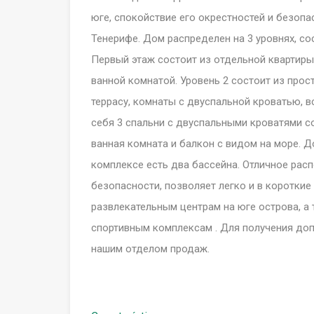
юге, спокойствие его окрестностей и безопа
Тенерифе. Дом распределен на 3 уровнях, со
Первый этаж состоит из отдельной квартиры 
ванной комнатой. Уровень 2 состоит из про
террасу, комнаты с двуспальной кроватью, 
себя 3 спальни с двуспальными кроватями с
ванная комната и балкон с видом на море. 
комплексе есть два бассейна. Отличное рас
безопасности, позволяет легко и в короткие
развлекательным центрам на юге острова, а 
спортивным комплексам . Для получения доп
нашим отделом продаж.