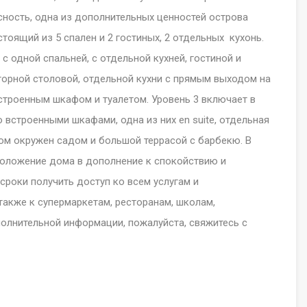
сность, одна из дополнительных ценностей острова
стоящий из 5 спален и 2 гостиных, 2 отдельных кухонь.
с одной спальней, с отдельной кухней, гостиной и
сторной столовой, отдельной кухни с прямым выходом на
встроенным шкафом и туалетом. Уровень 3 включает в
о встроенными шкафами, одна из них
en suite
, отдельная
Дом окружен садом и большой террасой с барбекю. В
положение дома в дополнение к спокойствию и
 сроки получить доступ ко всем услугам и
также к супермаркетам, ресторанам, школам,
олнительной информации, пожалуйста, свяжитесь с