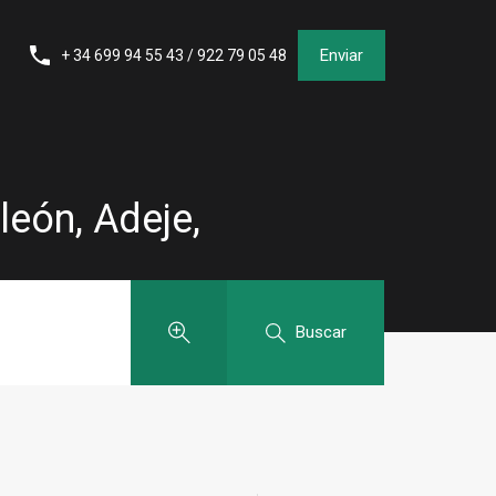
Enviar
+ 34 699 94 55 43 / 922 79 05 48
eón, Adeje,
Buscar