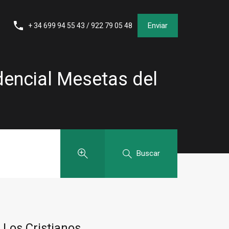
Enviar
+ 34 699 94 55 43 / 922 79 05 48
idencial Mesetas del
Buscar
 Los Cristianos,