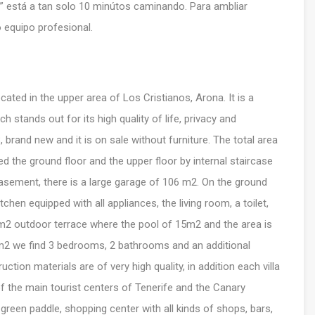
s” está a tan solo 10 minútos caminando. Para ambliar
 equipo profesional.
ated in the upper area of ​​Los Cristianos, Arona. It is a
 stands out for its high quality of life, privacy and
8, brand new and it is on sale without furniture. The total area
d the ground floor and the upper floor by internal staircase
basement, there is a large garage of 106 m2. On the ground
tchen equipped with all appliances, the living room, a toilet,
2 outdoor terrace where the pool of 15m2 and the area is
3 m2 we find 3 bedrooms, 2 bathrooms and an additional
ction materials are of very high quality, in addition each villa
 of the main tourist centers of Tenerife and the Canary
 green paddle, shopping center with all kinds of shops, bars,