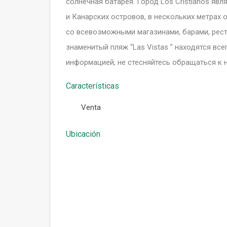
солнечная батарея. Город Los Cristianos яв
и Канарских островов, в нескольких метрах 
со всевозможными магазинами, барами, рест
знаменитый пляж “Las Vistas ” находятся все
информацией, не стесняйтесь обращаться к
Características
Venta
Ubicación