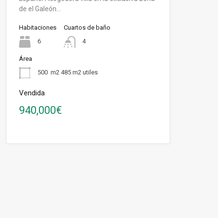
de el Galeón…
Habitaciones
Cuartos de baño
6
4
Área
500
m2 485 m2 utiles
Vendida
940,000€