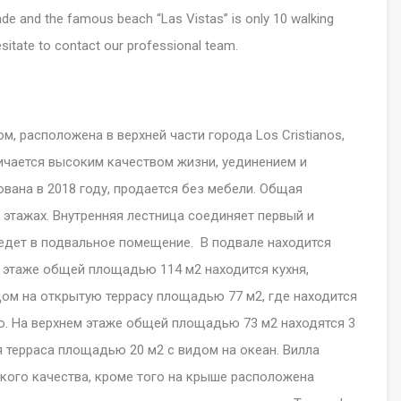
de and the famous beach “Las Vistas” is only 10 walking
sitate to contact our professional team.
м, расположена в верхней части города Los Cristianos,
личается высоким качеством жизни, уединением и
вана в 2018 году, продается без мебели. Общая
 этажах. Внутренняя лестница соединяет первый и
ведет в подвальное помещение. В подвале находится
 этаже общей площадью 114 м2 находится кухня,
одом на открытую террасу площадью 77 м2, где находится
ю. На верхнем этаже общей площадью 73 м2 находятся 3
я терраса площадью 20 м2 с видом на океан. Вилла
кого качества, кроме того на крыше расположена