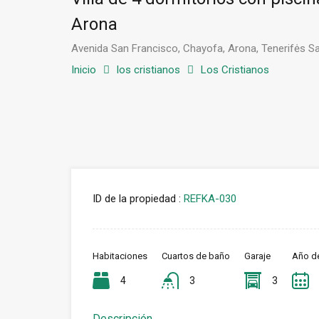
Arona
Avenida San Francisco, Chayofa, Arona, Tenerifės S
Inicio
los cristianos
Los Cristianos
ID de la propiedad :
REFKA-030
Habitaciones
Cuartos de baño
Garaje
Año d
4
3
3
Descripción