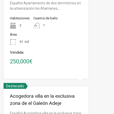
Español Apartamento de dos dormitorios en
la urbanización los Atamanes,…
Habitaciones
Cuartos de baño
2
1
Área
61
m2
Vendida
250,000€
Destacado
Acogedora villa en la exclusiva
zona de el Galeón Adeje
Español Acogedora villa en la exclusiva zona