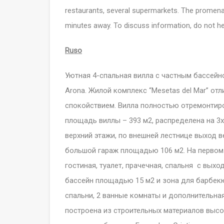
restaurants, several supermarkets. The promena
minutes away. To discuss information, do not he
Ruso
Уютная 4-спальная вилла с частным бассейно
Arona. Жилой комплекс “Mesetas del Mar” от
спокойствием. Вилла полностью отремонтиро
площадь виллы – 393 м2, распределена на 3х
верхний этажи, по внешней лестнице выход 
большой гараж площадью 106 м2. На первом
гостиная, туалет, прачечная, спальня с вых
бассейн площадью 15 м2 и зона для барбек
спальни, 2 ванные комнаты и дополнительна
построена из строительных материалов высо