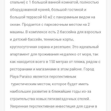
спальни) с 1 большой ванной комнатой, полностью
оборудованной кухней, большой гостиной и
большой террасой 60 м2 с панорамным видом на
океан. Продается с парковочным местом на 2
машины. В комплексе есть 2 бассейна для взрослых
и детский бассейн, теннисные корты,
круглосуточная охрана и ресепшен. Это идеальный
апартамент для проживания недалеко от моря, так
как находится всего в 150 метрах от пляжа, рядом с
ресторанами и магазинами в этом районе. Город
Playa Paraiso является перспективным
туристическим местом, которое будет иметь
наибольшее развитие в ближайшие годы из-за
строительства новых пятизвёздочных отелей.
Уверенная перспективная инвестиция для сдачи в