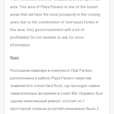
area. This area of Playa Paraíso is one of the tourist
areas that will have the most prosperity in the coming
years due to the construction of new luxury hotels in
this area. Very good investment with a lot of
profitability! Do not hesitate to ask for more
information.
Ruso
Роскошная квартира в комплексе Club Paraiso,
расположена в районе Playa Paraiso напротив
знаменитого отеля Hard Rock, где проходят самые
зажигательные вечеринки в стиле 80х. Недавно был
сделан капитальный ремонт, состоит из 1
просторной спальни (в купчей изначально было 2