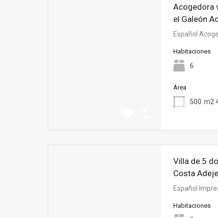
Acogedora vi
el Galeón A
Español Acoged
Habitaciones
6
Área
500
m2 4
Villa de 5 d
Costa Adej
Español Impres
Habitaciones