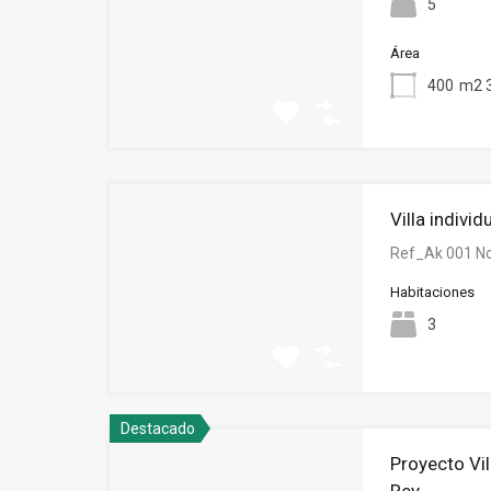
5
Área
400
m2 
Villa indivi
Ref_Ak 001 N
Habitaciones
3
Destacado
Proyecto Vil