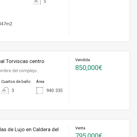
5
347m2
Vendida
dual Torviscas centro
850,000€
ombre del complejo…
Cuartos de baño
Área
3
940
335
Venta
las de Lujo en Caldera del
795,000€