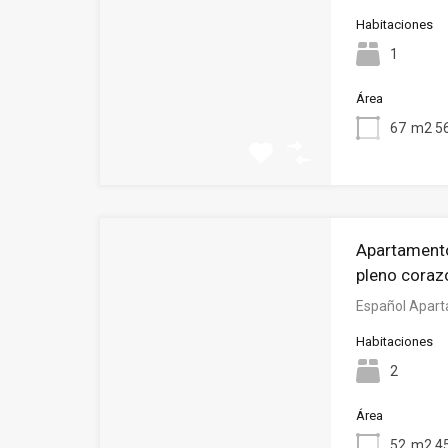
Habitaciones
1
Área
67
m2 56
Apartamento
pleno coraz
Español Apart
Habitaciones
2
Área
52
m2 45