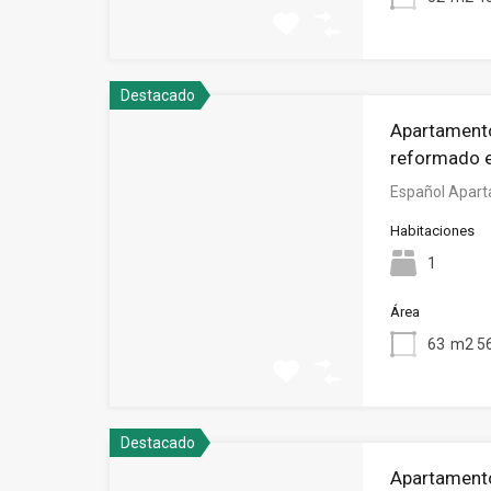
Destacado
Apartamento
reformado 
Español Apart
Habitaciones
1
Área
63
m2 56
Destacado
Apartamento