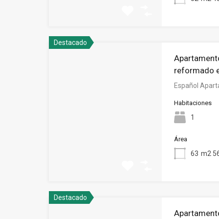
Destacado
Apartamento
reformado 
Español Apart
Habitaciones
1
Área
63
m2 56
Destacado
Apartamento