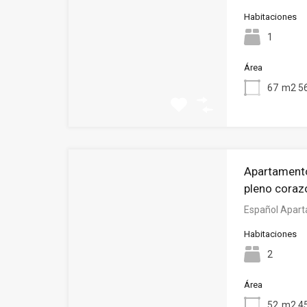
Habitaciones
1
Área
67
m2 56
Apartamento
pleno coraz
Español Apart
Habitaciones
2
Área
52
m2 45