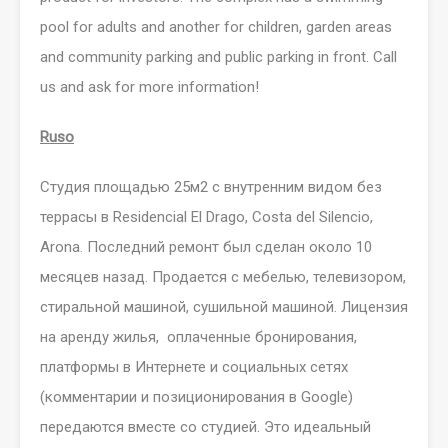
pool for adults and another for children, garden areas
and community parking and public parking in front. Call
us and ask for more information!
Ruso
Студия площадью 25м2 с внутренним видом без
террасы в Residencial El Drago, Costa del Silencio,
Arona. Последний ремонт был сделан около 10
месяцев назад. Продается с мебелью, телевизором,
стиральной машиной, сушильной машиной. Лицензия
на аренду жилья, оплаченные бронирования,
платформы в Интернете и социальных сетях
(комментарии и позиционирования в Google)
передаются вместе со студией. Это идеальный