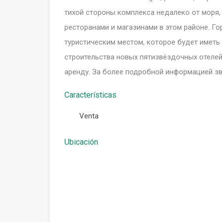
тихой стороны комплекса недалеко от моря, 
ресторанами и магазинами в этом районе. Го
туристическим местом, которое будет иметь
строительства новых пятизвёздочных отелей
аренду. За более подробной информацией зв
Características
Venta
Ubicación