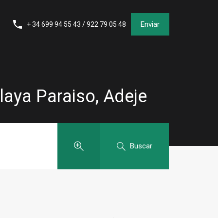
Enviar
+ 34 699 94 55 43 / 922 79 05 48
laya Paraiso, Adeje
Buscar