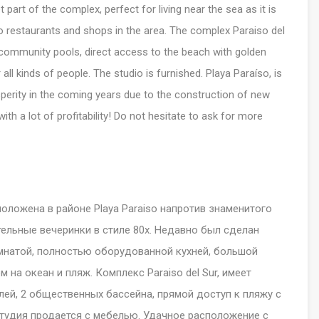
t part of the complex, perfect for living near the sea as it is
o restaurants and shops in the area. The complex Paraiso del
2 community pools, direct access to the beach with golden
 all kinds of people. The studio is furnished. Playa Paraíso, is
sperity in the coming years due to the construction of new
ith a lot of profitability! Do not hesitate to ask for more
положена в районе Playa Paraiso напротив знаменитого
тельные вечеринки в стиле 80х. Недавно был сделан
омнатой, полностью оборудованной кухней, большой
 на океан и пляж. Комплекс Paraiso del Sur, имеет
лей, 2 общественных бассейна, прямой доступ к пляжу с
Студия продается c мебелью. Удачное расположение с