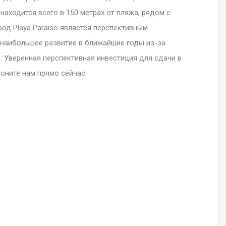
находится всего в 150 метрах от пляжа, рядом с
род Playa Paraiso является перспективным
 наибольшее развитие в ближайшие годы из-за
. Уверенная перспективная инвестиция для сдачи в
оните нам прямо сейчас.