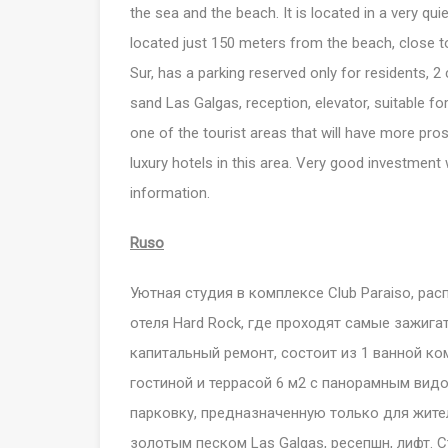
the sea and the beach. It is located in a very quie
located just 150 meters from the beach, close t
Sur, has a parking reserved only for residents, 
sand Las Galgas, reception, elevator, suitable for
one of the tourist areas that will have more pro
luxury hotels in this area. Very good investment w
information.
Ruso
Уютная студия в комплексе Club Paraiso, рас
отеля Hard Rock, где проходят самые зажига
капитальный ремонт, состоит из 1 ванной к
гостиной и террасой 6 м2 с панорамным видом
парковку, предназначенную только для жите
золотым песком Las Galgas, ресепшн, лифт. 