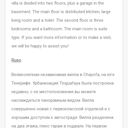
villa is divided into two floors, plus a garage in the
basement. The main floor is distributed kitchen, large
living room and a toilet. The second floor is three
bedrooms and a bathroom. The main room is suite
type. If you want more information or to make a visit,
we will be happy to assist you!
Ruso
Великолепная независимая вилла в Chayofa, на юге
Тенерифе. Урбанизация Tinguafaya была построена
недавно, с ее местоположения вы можете
наслаждаться панорамным видом. Вилла
совершенно новая с первоклассной отделкой и с
хорошим доступом к автостраде. Вилла разделена
на два этажа
,
плюс гараж в подвале. На первом