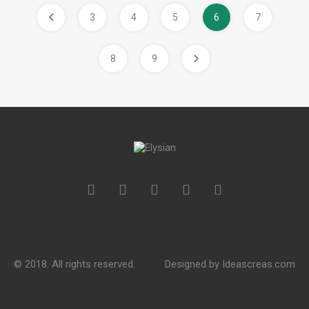
3
4
5
6
7
8
9
© 2018. All rights reserved.
Designed by
Ideascreas.com