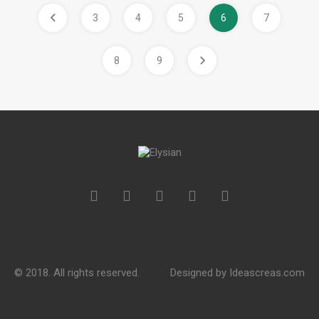
3
4
5
6
7
8
9
© 2018. All rights reserved.
Designed by
Ideascreas.com