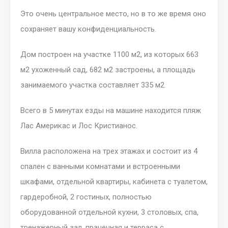
Это очень центральное место, но в то же время оно
сохраняет вашу конфиденциальность.
Дом построен на участке 1100 м2, из которых 663
м2 ухоженный сад, 682 м2 застроены, а площадь
занимаемого участка составляет 335 м2.
Всего в 5 минутах езды на машине находится пляж
Лас Америкас и Лос Кристианос.
Вилла расположена на трех этажах и состоит из 4
спален с ванными комнатами и встроенными
шкафами, отдельной квартиры, кабинета с туалетом,
гардеробной, 2 гостиных, полностью
оборудованной отдельной кухни, 3 столовых, спа,
тренажерный зал, прачечная и терраса с