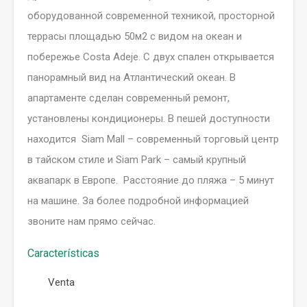
оборудованной современной техникой, просторной
террасы площадью 50м2 с видом на океан и
побережье Costa Adeje. С двух спален открывается
панорамный вид на Атлантический океан. В
апартаменте сделан современный ремонт,
установлены кондиционеры. В пешей доступности
находится Siam Mall – современный торговый центр
в тайском стиле и Siam Park – самый крупный
аквапарк в Европе. Расстояние до пляжа – 5 минут
на машине. За более подробной информацией
звоните нам прямо сейчас.
Características
Venta