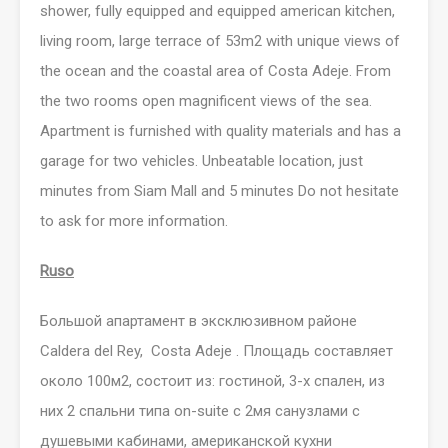
shower, fully equipped and equipped american kitchen,
living room, large terrace of 53m2 with unique views of
the ocean and the coastal area of Costa Adeje. From
the two rooms open magnificent views of the sea.
Apartment is furnished with quality materials and has a
garage for two vehicles. Unbeatable location, just
minutes from Siam Mall and 5 minutes Do not hesitate
to ask for more information.
Ruso
Большой апартамент в эксклюзивном районе
Caldera del Rey, Costa Adeje . Площадь составляет
около 100м2, состоит из: гостиной, 3-х спален, из
них 2 спальни типа on-suite с 2мя санузлами с
душевыми кабинами, американской кухни