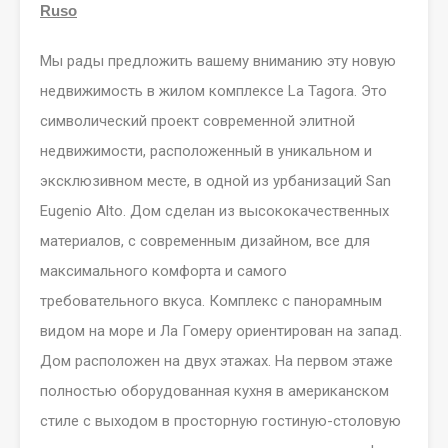
Ruso
Мы рады предложить вашему вниманию эту новую
недвижимость в жилом комплексе La Tagora. Это
символический проект современной элитной
недвижимости, расположенный в уникальном и
эксклюзивном месте, в одной из урбанизаций
San
Eugenio Alto
. Дом сделан из высококачественных
материалов, с современным дизайном, все для
максимального комфорта и самого
требовательного вкуса. Комплекс с панорамным
видом на море и Ла Гомеру ориентирован на запад.
Дом расположен на двух этажах. На первом этаже
полностью оборудованная кухня в американском
стиле с выходом в просторную гостиную-столовую