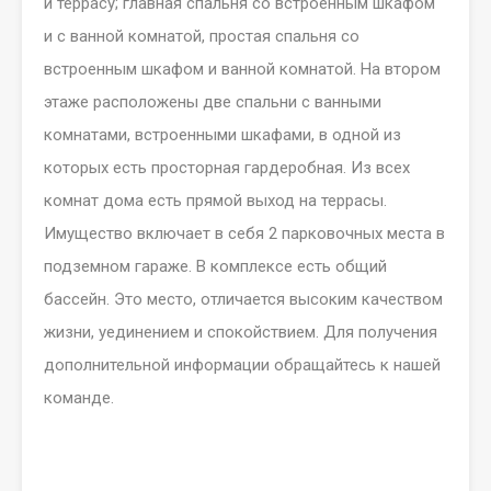
и террасу;
главная спальня
со встроенным шкафом
и с ванной комнатой, простая спальня со
встроенным шкафом и ванной комнатой. На втором
этаже расположены две спальни с ванными
комнатами, встроенными шкафами, в одной из
которых есть просторная гардеробная. Из всех
комнат дома есть прямой выход на террасы.
Имущество включает в себя 2 парковочных места в
подземном гараже. В комплексе есть общий
бассейн. Это место, отличается высоким качеством
жизни, уединением и спокойствием. Для получения
дополнительной информации обращайтесь к нашей
команде.