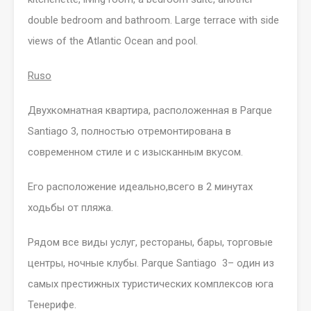
double bedroom and bathroom. Large terrace with side
views of the Atlantic Ocean and pool.
Ruso
Дву
хкомнатная квартира, расположенная в
Parque
Santiago
3, полностью отремонтирована в
современном стиле и ​​с изысканным вкусом.
Его расположение идеально,всего в 2 минутах
ходьбы от пляжа.
Рядом все виды услуг, рестораны, бары, торговые
центры, ночные клубы.
Parque Santiago 3
– один из
самых престижных туристических комплексов юга
Тенерифе.