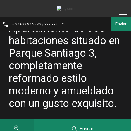
Enviar
Apartamento de dos
+ 34 699 94 55 43 / 922 79 05 48
habitaciones situado en
Parque Santiago 3,
completamente
reformado estilo
moderno y amueblado
con un gusto exquisito.
Buscar