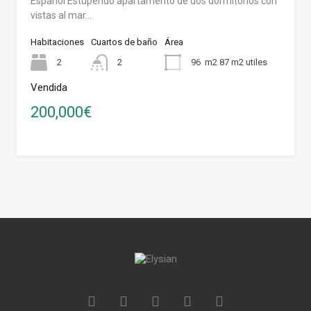
Español Estupendo apartamento de dos dormitorios con
vistas al mar…
Habitaciones
Cuartos de baño
Área
2
2
96
m2 87 m2 utiles
Vendida
200,000€