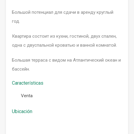
Большой потенциал для сдачи в аренду круглый
год.
Квартира состоит из кухни, гостиной, двух спален,
одна с двуспальной кроватью и ванной комнатой.
Большая терраса с видом на Атлантический океан и
бассейн.
Características
Venta
Ubicación