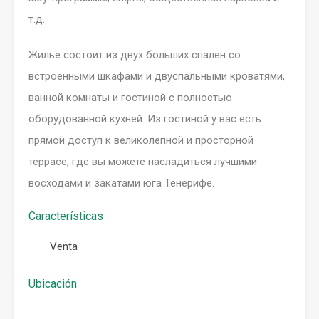
т.д.
Жильё состоит из двух больших спален со
встроенными шкафами и двуспальными кроватями,
ванной комнаты и гостиной с полностью
оборудованной кухней. Из гостиной у вас есть
прямой доступ к великолепной и просторной
террасе, где вы можете насладиться лучшими
восходами и закатами юга Тенерифе.
Características
Venta
Ubicación