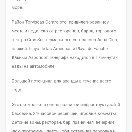
море.
Район Torviscas Centro это привилегированноу
месте и недалеко от ресторанов, баров, торгового
центра Gran Sur, термального спа-салона Aqua Club,
пляжей, Playa de las Américas и Playa de Fañabe.
Южный Аэропорт Тенерифе находится в 17 минутах
езды на автомобиле.
Большой потенциал для аренды в течение всего
года.
Этот комплекс с очень развитой инфраструктурой: 3
бассейна, 24-часовой ресепшен, игровые комнаты,
детские зоны, ресторан, бар, прачечная, вечерние
шоу-программы, лифты, общественная парковка и