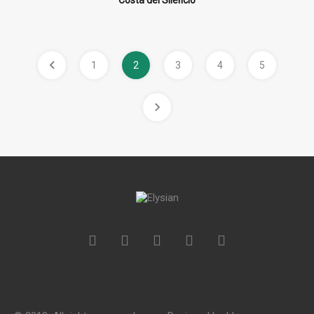
Costa del Silencio
1
2
3
4
5