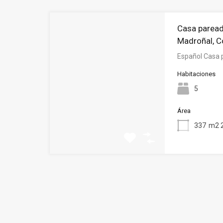
Casa paread
Madroñal, C
Español Casa 
Habitaciones
5
Área
337
m2 2