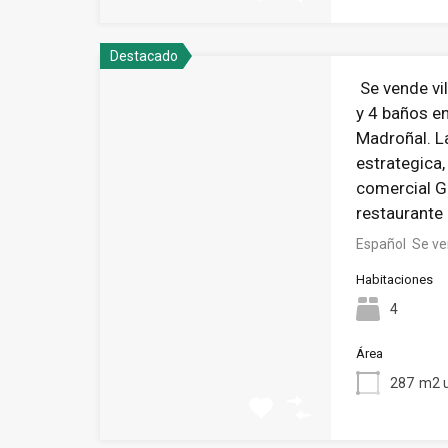
Destacado
Se vende vil
y 4 baños en
Madroñal. L
estrategica,
comercial G
restaurante
Español Se ven
Habitaciones
4
Área
287
m2 u