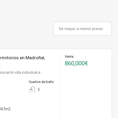
Venta
ormitorios en Madroñal,
860,000€
e
ionante villa individual a…
Cuartos de baño
5
347m2