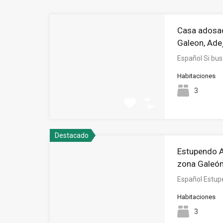
Casa adosad
Galeon, Ade
Español Si bu
Habitaciones
3
Destacado
Estupendo A
zona Galeón
Español Estup
Habitaciones
3