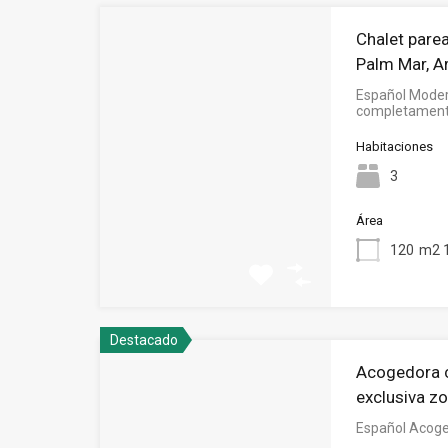
Chalet pare
Palm Mar, A
Español Moder
completamen
Habitaciones
3
Área
120
m2 1
Destacado
Acogedora c
exclusiva zo
Español Acog