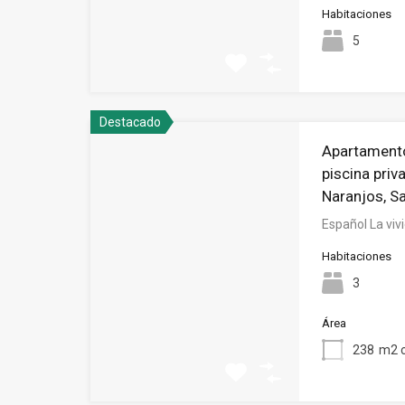
Habitaciones
5
Destacado
Apartamento
piscina priv
Naranjos, S
Español La vi
Habitaciones
3
Área
238
m2 c