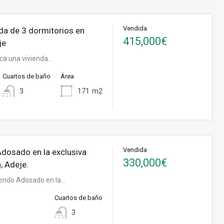
Vendida
a de 3 dormitorios en
415,000€
je
sca una vivienda…
Cuartos de baño
Área
3
171
m2
Vendida
dosado en la exclusiva
330,000€
, Adeje.
endo Adosado en la…
Cuartos de baño
3