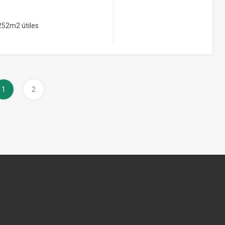
52m2 útiles
1
2