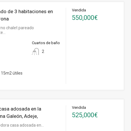
Vendida
ado de 3 habitaciones en
550,000€
rona
no chalet pareado
te…
Cuartos de baño
2
15m2 útiles
Vendida
asa adosada en la
525,000€
na Galeón, Adeje,
edora casa adosada en…