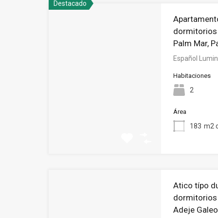
Destacado
Apartamento
dormitorios
Palm Mar, P
Español Lumin
Habitaciones
2
Área
183
m2 c
Atico típo d
dormitorios 
Adeje Gale