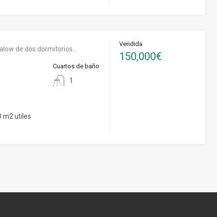
Vendida
alow de dos dormitorios…
150,000€
Cuartos de baño
1
 m2 utiles