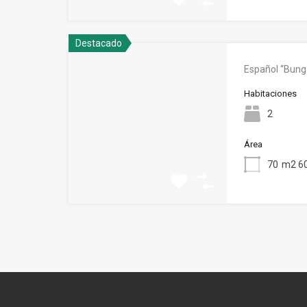
Destacado
Español “Bung
Habitaciones
2
Área
70
m2 60