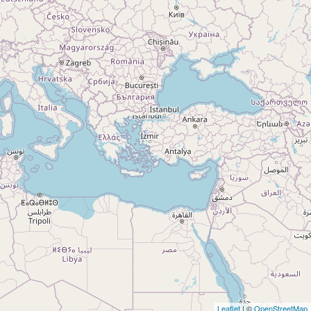
Leaflet
| ©
OpenStreetMap