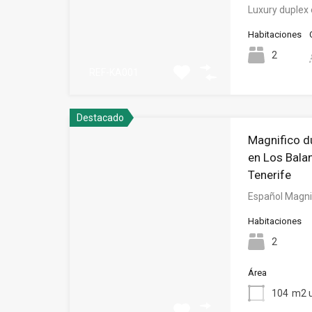
Luxury duplex 
Habitaciones
2
REF-KA001
Destacado
Magnifico d
en Los Bala
Tenerife
Español Magni
Habitaciones
2
Área
104
m2 u