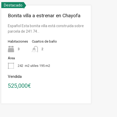
Destacado
Bonita villa a estrenar en Chayofa
Español Esta bonita villa está construida sobre
parcela de 241.74…
Habitaciones
Cuartos de baño
3
2
Área
242
m2 utiles 195 m2
Vendida
525,000€