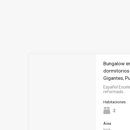
Bungalow en
dormitorios
Gigantes, P
Español Excel
reformado…
Habitaciones
2
Área