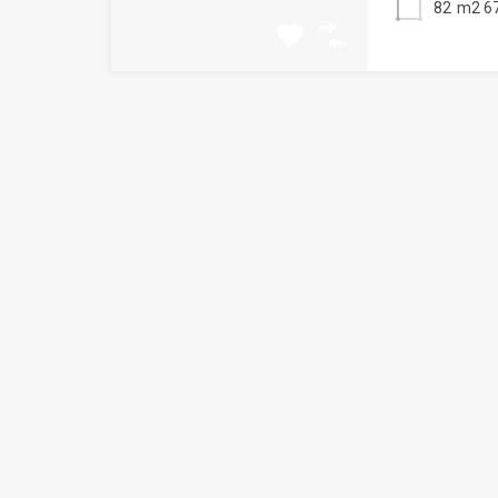
82
m2 67