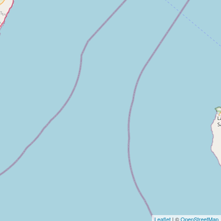
Leaflet
| ©
OpenStreetMap