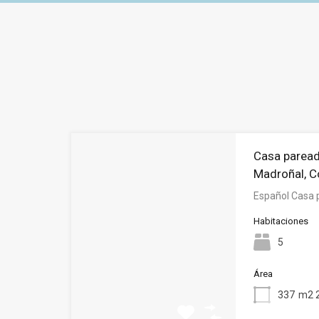
Casa paread
Madroñal, C
Español Casa 
Habitaciones
5
Área
337
m2 2